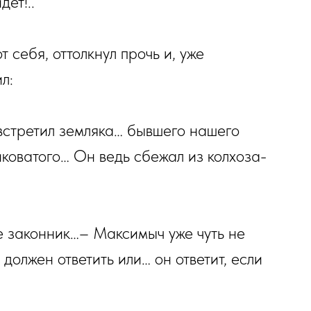
ет!..
 себя, оттолкнул прочь и, уже
л:
 встретил земляка… бывшего нашего
иковатого… Он ведь сбежал из колхоза-
е законник…– Максимыч уже чуть не
 должен ответить или… он ответит, если