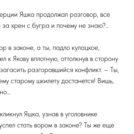
инерции Яшка продолжал разговор, все
 за хрен с бугра и почему не знаю?..
р в законе, а ты, падло кулацкое,
л к Якову вплотную, оттолкнув в сторону
агасить разгоравшийся конфликт. – Ты,
оему старому шкилету достанется! Вишь,
бно…
кликнул Яшка, узнав в уголовнике
спел стать вором в законе? Ты же еще