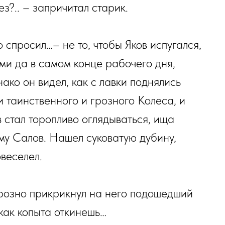
ез?.. – запричитал старик.
о спросил…– не то, чтобы Яков испугался,
ами да в самом конце рабочего дня,
нако он видел, как с лавки поднялись
 таинственного и грозного Колеса, и
в стал торопливо оглядываться, ища
ему Салов. Нашел суковатую дубину,
овеселел.
 грозно прикрикнул на него подошедший
 как копыта откинешь…