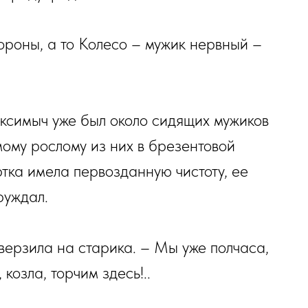
ороны, а то Колесо – мужик нервный –
аксимыч уже был около сидящих мужиков
ому рослому из них в брезентовой
уртка имела первозданную чистоту, ее
руждал.
я верзила на старика. – Мы уже полчаса,
 козла, торчим здесь!..