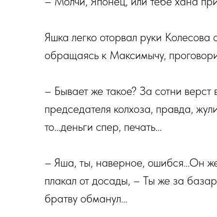
– Молчи, Японец, или тебе хана прид
Яшка легко оторвал руки Колесова от
обращаясь к Максимычу, проговори
– Бывает же такое? За сотни верст
председателя колхоза, правда, жул
то…деньги спер, печать…
– Яша, ты, наверное, ошибся…Он ж
плакал от досады, – Ты же за базар
братву обманул…