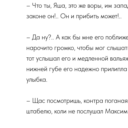
– Что ты, Яша, это же воры, им зап
законе он!.. Он и прибить может!..
– Да ну?.. А как бы мне его поближ
нарочито громко, чтобы мог слышат
тот услышал его и медленной валья
нижней губе его надежно прилипла
улыбка.
– Щас посмотришь, контра поганая,
штабелю, коли не послушал Макси