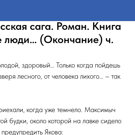
сская сага. Роман. Книга
е люди… (Окончание) ч.
олодой, здоровый… Только когда пойдешь
зверя лесного, от человека лихого… – так
риехали, когда уже темнело. Максимыч
ой будки, около которой на лавке сидело
л предупредить Якова: