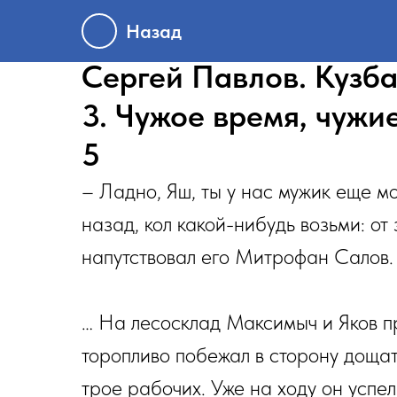
Назад
Сергей Павлов. Кузба
3. Чужое время, чужи
5
– Ладно, Яш, ты у нас мужик еще м
назад, кол какой-нибудь возьми: от 
напутствовал его Митрофан Салов.
… На лесосклад Максимыч и Яков п
торопливо побежал в сторону дощат
трое рабочих. Уже на ходу он успе