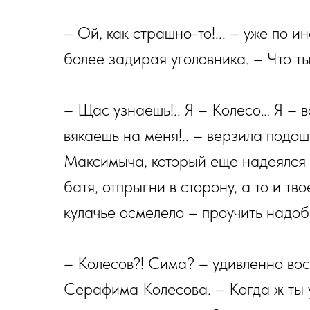
– Ой, как страшно-то!... – уже по 
более задирая уголовника. – Что ты
– Щас узнаешь!.. Я – Колесо… Я – во
вякаешь на меня!.. – верзила подоше
Максимыча, который еще надеялся з
батя, отпрыгни в сторону, а то и тв
кулачье осмелело – проучить надо
– Колесов?! Сима? – удивленно вос
Серафима Колесова. – Когда ж ты у